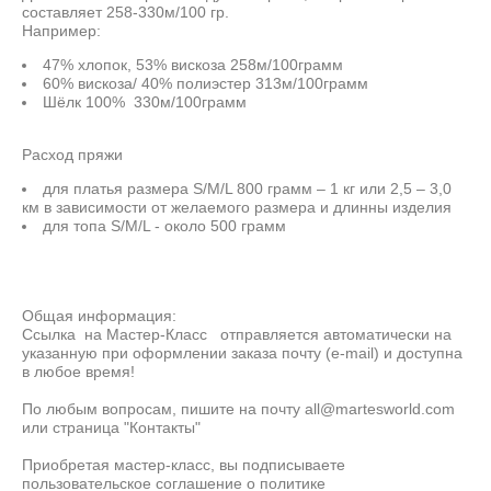
составляет 258-330м/100 гр.
Например:
47% хлопок, 53% вискоза 258м/100грамм
60% вискоза/ 40% полиэстер 313м/100грамм
Шёлк 100% 330м/100грамм
Расход пряжи
для платья размера S/M/L 800 грамм – 1 кг или 2,5 – 3,0
км в зависимости от желаемого размера и длинны изделия
для топа S/M/L - около 500 грамм
Общая информация:
Ссылка на Мастер-Класс отправляется автоматически на
указанную при оформлении заказа почту (e-mail) и доступна
в любое время!
По любым вопросам, пишите на почту all@martesworld.com
или страница "Контакты"
Приобретая мастер-класс, вы подписываете
пользовательское соглашение о политике