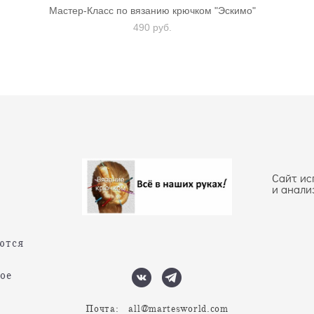
Мастер-Класс по вязанию крючком "Эскимо"
490 pуб.
Сайт ис
и анали
ются
ое
Почта: all@martesworl
d.com